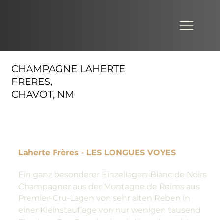
CHAMPAGNE LAHERTE
FRERES,
CHAVOT, NM
Laherte Frères - LES LONGUES VOYES
Ein ganz besonderer Einzellagen-Blanc de Noirs
Champagner aus der Montagne de Reims aus
Premier-Cru-Lagen von sehr alten Reben in
einer Kleinstauflage von nur wenigen tausend