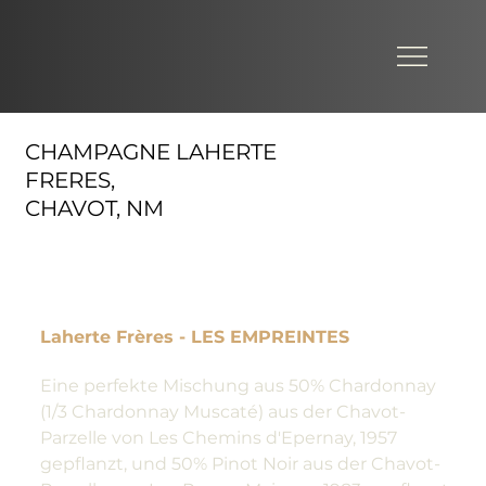
CHAMPAGNE LAHERTE
FRERES,
CHAVOT, NM
Laherte Frères - LES EMPREINTES
Eine perfekte Mischung aus 50% Chardonnay
(1/3 Chardonnay Muscaté) aus der Chavot-
Parzelle von Les Chemins d'Epernay, 1957
gepflanzt, und 50% Pinot Noir aus der Chavot-