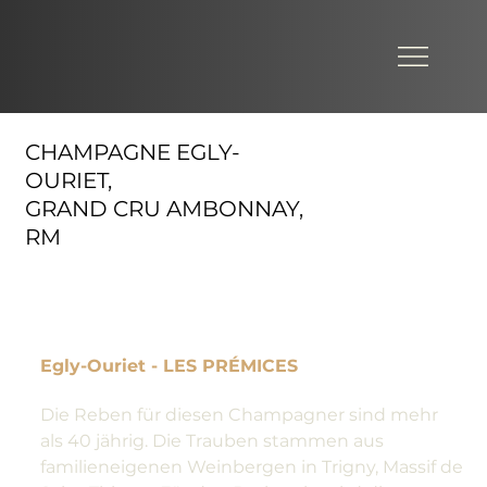
CHAMPAGNE EGLY-
OURIET,
GRAND CRU AMBONNAY,
RM
Egly-Ouriet - LES PRÉMICES
Die Reben für diesen Champagner sind mehr
als 40 jährig. Die Trauben stammen aus
familieneigenen Weinbergen in Trigny, Massif de